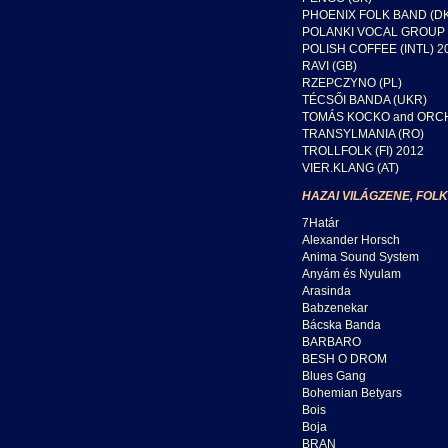
PHOENIX FOLK BAND (D
POLANKI VOCAL GROUP 
POLISH COFFEE (INTL) 2
RAVI (GB)
RZEPCZYNO (PL)
TÉCSŐI BANDA (UKR)
TOMÁS KOCKO and ORCH
TRANSYLMANIA (RO)
TROLLFOLK (FI) 2012
VIER.KLANG (AT)
HAZAI VILÁGZENE, FOLK
7Határ
Alexander Horsch
Anima Sound System
Anyám és Nyulam
Arasinda
Babzenekar
Bácska Banda
BARBARO
BESH O DROM
Blues Gang
Bohemian Betyars
Bois
Boja
BRAN