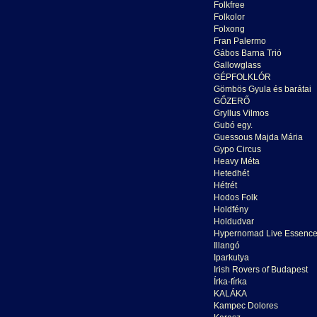
Folkfree
Folkolor
Folxong
Fran Palermo
Gábos Barna Trió
Gallowglass
GÉPFOLKLÓR
Gömbös Gyula és barátai
GŐZERŐ
Gryllus Vilmos
Gubó egy.
Guessous Majda Mária
Gypo Circus
Heavy Méta
Hetedhét
Hétrét
Hodos Folk
Holdfény
Holdudvar
Hypernomad Live Essenc
Illangó
Iparkutya
Irish Rovers of Budapest
Írka-fírka
KALÁKA
Kampec Dolores