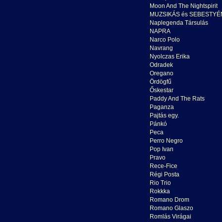
Moon And The Nightspirit
MUZSIKÁS és SEBESTYÉ
Naplegenda Társulás
NAPRA
Narco Polo
Navrang
Nyolczas Erika
Odradek
Oregano
Ördögfű
Őskestar
Paddy And The Rats
Paganza
Pajtás egy.
Pánkó
Peca
Perro Negro
Pop Ivan
Pravo
Rece-Fice
Régi Posta
Rio Trio
Rokkka
Romano Drom
Romano Glaszo
Romlás Virágai