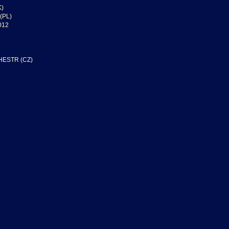
K)
(PL)
012
ESTR (CZ)