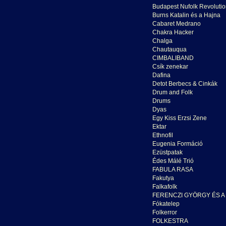
Budapest Nufolk Revoluti
Burns Katalin és a Hajna
Cabaret Medrano
Chakra Hacker
Chalga
Chautauqua
CIMBALIBAND
Csík zenekar
Dafina
Detot Berbecs & Cinkák
Drum and Folk
Drums
Dyas
Egy Kiss Erzsi Zene
Ektar
Ethnofil
Eugenia Formáció
Ezüstpatak
Édes Málé Trió
FABULA RASA
Fakutya
Falkafolk
FERENCZI GYÖRGY ÉS 
Fókatelep
Folkerror
FOLKESTRA