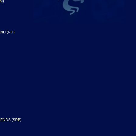
M)
ND (RU)
IENDS (SRB)