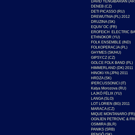
DAVID YENGIBARIAN (AR
DENEB (CZ)
DETI PICASSO (RU)
DREWUTNIA (PL) 2012
DRUZINA (SK)
EQUIV´OC (FR)
EROFEICH ELECTRIC BA
ETHNOKOR (YU)
FOLK ENSEMBLE (IND)
FOLKOPERACJA (PL)
GHYMES (SK/HU)
GIPSY.CZ (CZ)
GOLCE FOLK BAND (PL)
HIMMERLAND (DK) 2011
HINOKI-YA (JPN) 2011
HRDZA (SK)
IPERCUSSONICI (IT)
Katya Morozova (RU)
LAJKÓ FÉLIX (YU)
LANGA (SLO)
LOT LORIEN (BG) 2011
MARACA (CZ)
MIQUE MONTANARO (FR)
OGNJEN PETROVIC & FR
OSIMIRA (BLR)
PANIKS (SRB)
PENGŐ (SK)