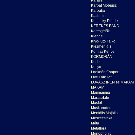
Karasz
Kárpát Mőbiusz
Kárpátia
Kashmir
Kentucky Pub-lix
KEREKES BAND
Keresgélők
Kiende
Kiyo-Kito Taiko
Klezmer R´s
Komisz Kenyér
KORMORÁN
Kosbor
Kuttya
Laokoón Csoport
Live Folk Act
LOVÁSZ IRÉN és MAKÁM
MAKÁM
Mamijamija
Marasztaló
Másfél
Maskarades
Mentális Majális
Meszecsinka
Méta
Metaflora
Monophonic