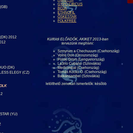
FAKUTYA
GYPO CIRCUS
(GB)
BOJA
ETHNOFIL
ŐSKESTAR
FOLKFREE
(DK) 2012
Külföldi ELŐADÓK, AKIKET 2013-ban
012
tervezünk meghívni:
Szmyrum a Chechuuum (Csehország)
Volnij Don (Oroszország)
Polski Drom (Lengyelország)
La3no Cubano (Szlovákia)
DUO (DK)
Medicimbal (Csehország)
Tomás Kocko O. (Csehország)
LESS ELEGY (CZ)
Balkansambel (Szlovákia)
letölthető zenekari ismertetők: később
FOLK
12
STAR (YU)
2