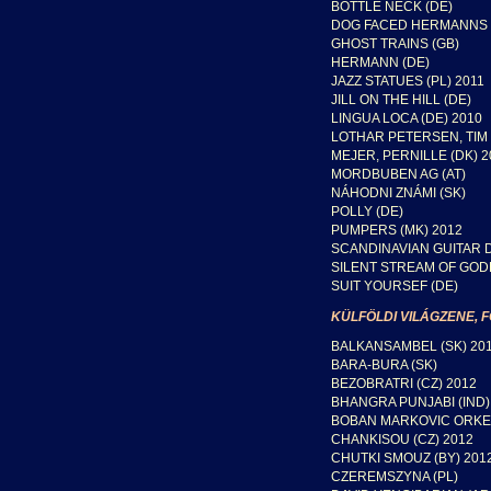
BOTTLE NECK (DE)
DOG FACED HERMANNS 
GHOST TRAINS (GB)
HERMANN (DE)
JAZZ STATUES (PL) 2011
JILL ON THE HILL (DE)
LINGUA LOCA (DE) 2010
LOTHAR PETERSEN, TIM 
MEJER, PERNILLE (DK) 2
MORDBUBEN AG (AT)
NÁHODNI ZNÁMI (SK)
POLLY (DE)
PUMPERS (MK) 2012
SCANDINAVIAN GUITAR 
SILENT STREAM OF GOD
SUIT YOURSEF (DE)
KÜLFÖLDI VILÁGZENE, 
BALKANSAMBEL (SK) 20
BARA-BURA (SK)
BEZOBRATRI (CZ) 2012
BHANGRA PUNJABI (IND)
BOBAN MARKOVIC ORKE
CHANKISOU (CZ) 2012
CHUTKI SMOUZ (BY) 201
CZEREMSZYNA (PL)